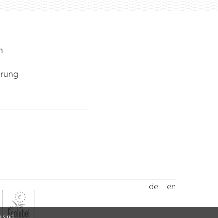
m
ärung
de
en
 sind.