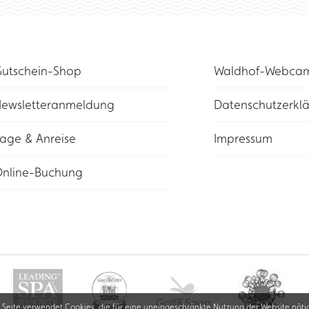
utschein-Shop
Waldhof-Webca
ewsletteranmeldung
Datenschutzerkl
age & Anreise
Impressum
nline-Buchung
 Seite verwendet Cookies, die für eine uneingeschränkte Nutzung der Website nötig